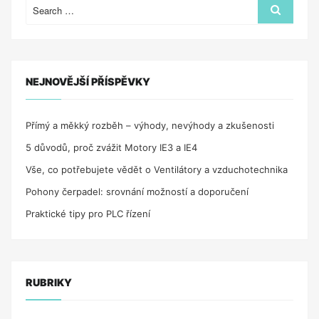
MENIČMI
Search
Search
for:
SO
SKALÁRNYM
RIADENÍM“
NEJNOVĚJŠÍ PŘÍSPĚVKY
Přímý a měkký rozběh – výhody, nevýhody a zkušenosti
5 důvodů, proč zvážit Motory IE3 a IE4
Vše, co potřebujete vědět o Ventilátory a vzduchotechnika
Pohony čerpadel: srovnání možností a doporučení
Praktické tipy pro PLC řízení
RUBRIKY