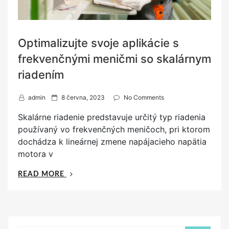
Optimalizujte svoje aplikácie s
frekvenčnými meničmi so skalárnym
riadením
P
admin
8 června, 2023
No Comments
o
Skalárne riadenie predstavuje určitý typ riadenia
s
používaný vo frekvenčných meničoch, pri ktorom
t
dochádza k lineárnej zmene napájacieho napätia
e
motora v
d
o
„OPTIMALIZUJTE
READ MORE
n
SVOJE
APLIKÁCIE
S
FREKVENČNÝMI