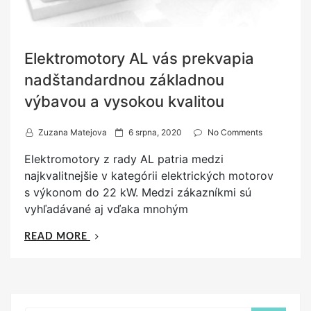
Elektromotory AL vás prekvapia
nadštandardnou základnou
výbavou a vysokou kvalitou
P
Zuzana Matejova
6 srpna, 2020
No Comments
o
Elektromotory z rady AL patria medzi
s
najkvalitnejšie v kategórii elektrických motorov
t
s výkonom do 22 kW. Medzi zákazníkmi sú
e
vyhľadávané aj vďaka mnohým
d
o
„ELEKTROMOTORY
READ MORE
n
AL
VÁS
PREKVAPIA
NADŠTANDARDNOU