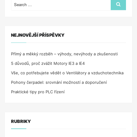
ZÁKLADNOU
Search
Search
for:
VÝBAVOU
A
VYSOKOU
KVALITOU“
NEJNOVĚJŠÍ PŘÍSPĚVKY
Přímý a měkký rozběh – výhody, nevýhody a zkušenosti
5 důvodů, proč zvážit Motory IE3 a IE4
Vše, co potřebujete vědět o Ventilátory a vzduchotechnika
Pohony čerpadel: srovnání možností a doporučení
Praktické tipy pro PLC řízení
RUBRIKY