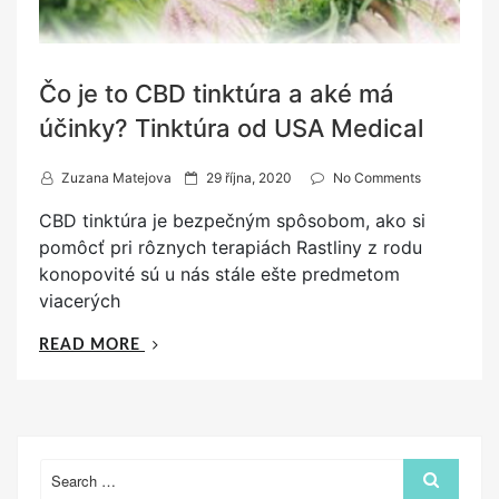
Čo je to CBD tinktúra a aké má
účinky? Tinktúra od USA Medical
P
Zuzana Matejova
29 října, 2020
No Comments
o
CBD tinktúra je bezpečným spôsobom, ako si
s
pomôcť pri rôznych terapiách Rastliny z rodu
t
konopovité sú u nás stále ešte predmetom
e
viacerých
d
o
„ČO
READ MORE
n
JE
TO
CBD
TINKTÚRA
A
Search
Search
for:
AKÉ