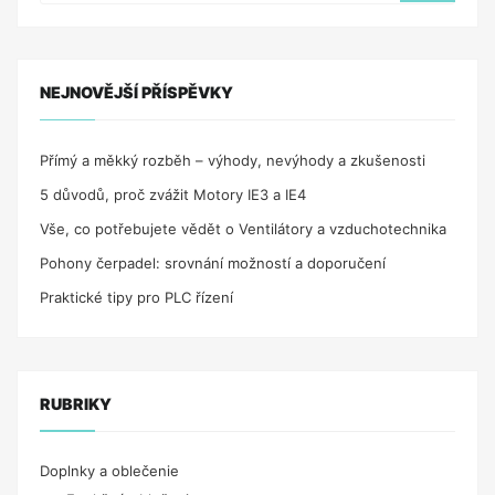
MÁ
ÚČINKY?
TINKTÚRA
OD
NEJNOVĚJŠÍ PŘÍSPĚVKY
USA
MEDICAL“
Přímý a měkký rozběh – výhody, nevýhody a zkušenosti
5 důvodů, proč zvážit Motory IE3 a IE4
Vše, co potřebujete vědět o Ventilátory a vzduchotechnika
Pohony čerpadel: srovnání možností a doporučení
Praktické tipy pro PLC řízení
RUBRIKY
Doplnky a oblečenie