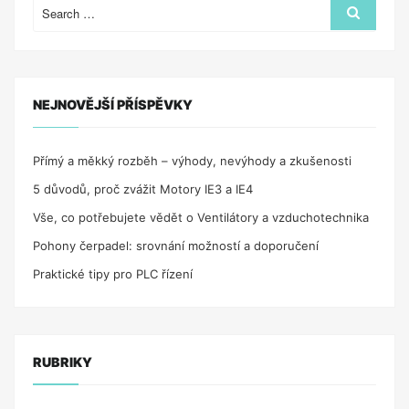
OPROTI
Search
Search
for:
BEŽNÝM
DREVENÝM
OBKLADOM?“
NEJNOVĚJŠÍ PŘÍSPĚVKY
Přímý a měkký rozběh – výhody, nevýhody a zkušenosti
5 důvodů, proč zvážit Motory IE3 a IE4
Vše, co potřebujete vědět o Ventilátory a vzduchotechnika
Pohony čerpadel: srovnání možností a doporučení
Praktické tipy pro PLC řízení
RUBRIKY