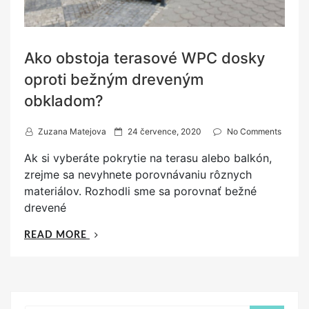
Ako obstoja terasové WPC dosky
oproti bežným dreveným
obkladom?
P
Zuzana Matejova
24 července, 2020
No Comments
o
Ak si vyberáte pokrytie na terasu alebo balkón,
s
zrejme sa nevyhnete porovnávaniu rôznych
t
materiálov. Rozhodli sme sa porovnať bežné
e
drevené
d
o
„AKO
READ MORE
n
OBSTOJA
TERASOVÉ
WPC
DOSKY