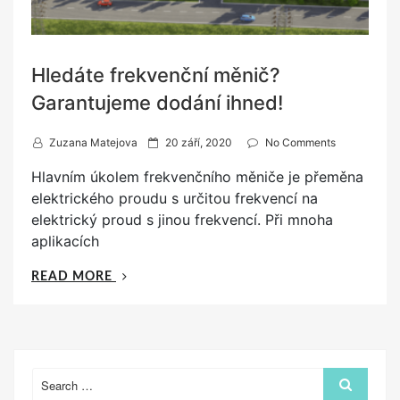
Hledáte frekvenční měnič?
Garantujeme dodání ihned!
P
Zuzana Matejova
20 září, 2020
No Comments
o
Hlavním úkolem frekvenčního měniče je přeměna
s
elektrického proudu s určitou frekvencí na
t
elektrický proud s jinou frekvencí. Při mnoha
e
aplikacích
d
o
„HLEDÁTE
READ MORE
n
FREKVENČNÍ
MĚNIČ?
GARANTUJEME
DODÁNÍ
IHNED!“
Search
Search
for: