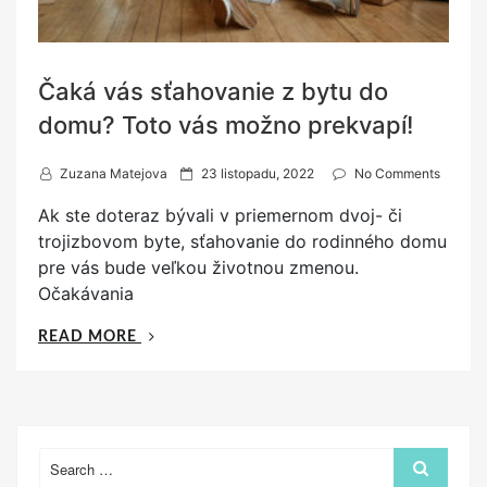
Čaká vás sťahovanie z bytu do
domu? Toto vás možno prekvapí!
P
Zuzana Matejova
23 listopadu, 2022
No Comments
o
Ak ste doteraz bývali v priemernom dvoj- či
s
trojizbovom byte, sťahovanie do rodinného domu
t
pre vás bude veľkou životnou zmenou.
e
Očakávania
d
o
„ČAKÁ
READ MORE
n
VÁS
SŤAHOVANIE
Z
BYTU
DO
Search
Search
for:
DOMU?