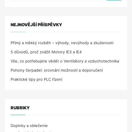
TOTO
VÁS
MOŽNO
PREKVAPÍ!“
NEJNOVĚJŠÍ PŘÍSPĚVKY
Přímý a měkký rozběh – výhody, nevýhody a zkušenosti
5 důvodů, proč zvážit Motory IE3 a IE4
Vše, co potřebujete vědět o Ventilátory a vzduchotechnika
Pohony čerpadel: srovnání možností a doporučení
Praktické tipy pro PLC řízení
RUBRIKY
Doplnky a oblečenie