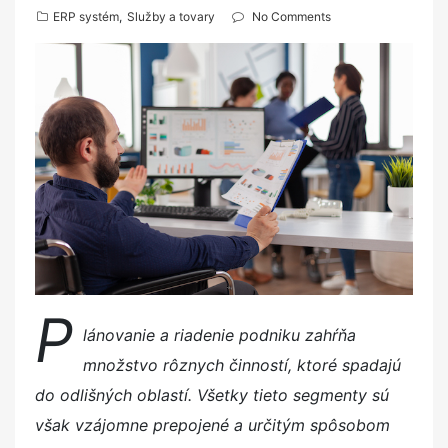
o
ERP systém
,
Služby a tovary
No Comments
s
t
e
d
o
n
P
lánovanie a riadenie podniku zahŕňa
množstvo rôznych činností, ktoré spadajú
do odlišných oblastí. Všetky tieto segmenty sú
však vzájomne prepojené a určitým spôsobom