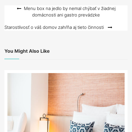
Navigace
Menu box na jedlo by nemal chýbať v žiadnej
domácnosti ani gastro prevádzke
pro
příspěvek
Starostlivosť o váš domov zahŕňa aj tieto činnosti
You Might Also Like