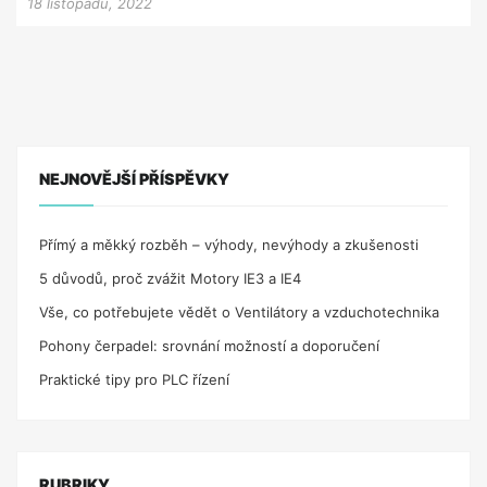
18 listopadu, 2022
NEJNOVĚJŠÍ PŘÍSPĚVKY
Přímý a měkký rozběh – výhody, nevýhody a zkušenosti
5 důvodů, proč zvážit Motory IE3 a IE4
Vše, co potřebujete vědět o Ventilátory a vzduchotechnika
Pohony čerpadel: srovnání možností a doporučení
Praktické tipy pro PLC řízení
RUBRIKY