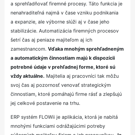
a sprehľadňovať firemné procesy. Táto funkcia je
nenahraditeľná najmä v čase vzniku podnikania
a expanzie, ale výborne slúži aj v čase jeho
stabilizácie. Automatizácia firemných procesov
šetrí čas aj peniaze majiteľom aj ich
zamestnancom.
Vďaka mnohým sprehľadneným
a automatickým činnostiam majú k dispozícii
potrebné údaje v prehľadnej forme, ktoré sú
vždy aktuálne.
Majitelia aj pracovníci tak môžu
svoj čas aj pozornosť venovať strategickým
činnostiam, ktoré pomáhajú firme rásť a zlepšujú
jej celkové postavenie na trhu.
ERP systém FLOWii je aplikácia, ktorá je nabitá
mnohými funkciami odrážajúcimi potreby
súčasných majiteľov firiem a ich pracovníkov.
Je