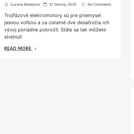
P
Zuzana Matejova
27 června, 2020
No Comments
o
Trojfázové elektromotory sú pre priemysel
s
t
jasnou voľbou a za ostatné dve desaťročia ich
e
vývoj poriadne pokročil. Stále sa tak môžete
d
stretnúť
o
n
„TROJFÁZOVÝ
READ MORE
ELEKTROMOTOR
S
VÝKONOM
5,5
KW
A
TRIEDOU
ÚČINNOSTI
IE2
VYNIKÁ
VO
VIACERÝCH
SMEROCH“