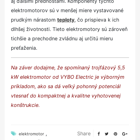
aj ďalšími prednosťami. Komponenty týchto
elektromotorov sú v menšej miere vystavované
prudkým nárastom
teploty
, čo prispieva k ich
dlhšej životnosti. Tieto elektromotory sú zároveň
tichšie a prechodne zvládnu aj určitú mieru
preťaženia.
Na záver dodajme, že spomínaný trojfázový 5,5
kW elektromotor od VYBO Electric je výborným
príkladom, ako sa dá veľký pohonný potenciál
vtesnať do kompaktnej a kvalitne vyhotovenej
konštrukcie.
,
Share
elektromotor