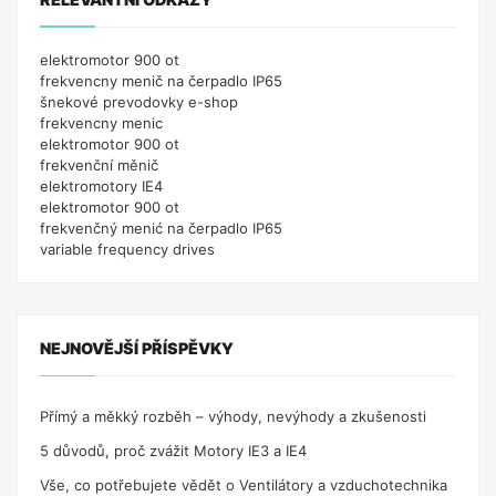
elektromotor 900 ot
frekvencny menič na čerpadlo IP65
šnekové prevodovky e-shop
frekvencny menic
elektromotor 900 ot
frekvenční měnič
elektromotory IE4
elektromotor 900 ot
frekvenčný menić na čerpadlo IP65
variable frequency drives
NEJNOVĚJŠÍ PŘÍSPĚVKY
Přímý a měkký rozběh – výhody, nevýhody a zkušenosti
5 důvodů, proč zvážit Motory IE3 a IE4
Vše, co potřebujete vědět o Ventilátory a vzduchotechnika