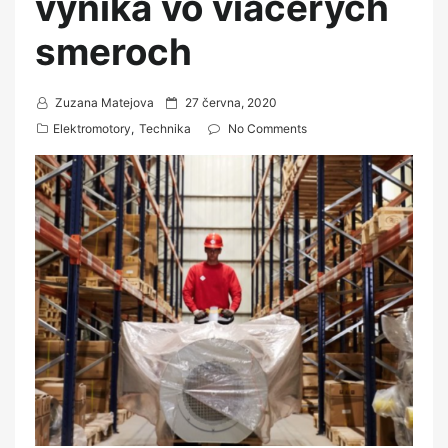
vyniká vo viacerých
smeroch
P
Zuzana Matejova
27 června, 2020
o
Elektromotory
,
Technika
No Comments
s
t
e
d
o
n