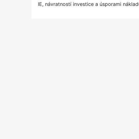
t
IE, návratností investice a úsporami náklad
e
d
o
n