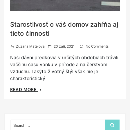
Starostlivosť o váš domov zahŕňa aj
tieto činnosti
P
Zuzana Matejova
20 září, 2021
No Comments
o
Naši dávni predkovia v určitých obdobiach trávili
s
väčšinu času vonku v prírode a na čerstvom
t
vzduchu. Takýto životný štýl však nie je
e
charakteristický
d
o
„STAROSTLIVOSŤ
READ MORE
n
O
VÁŠ
DOMOV
ZAHŔŇA
AJ
Search
Search
for:
TIETO