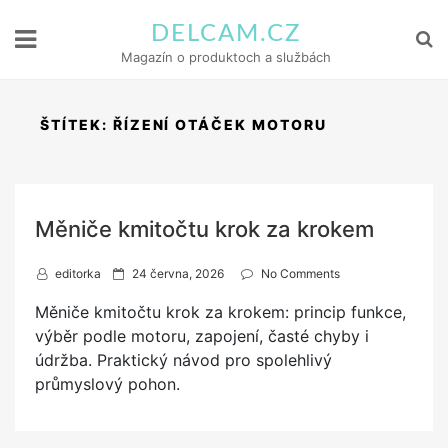
DELCAM.CZ
Magazín o produktoch a službách
ŠTÍTEK:
ŘÍZENÍ OTÁČEK MOTORU
Měniče kmitočtu krok za krokem
P
editorka
24 června, 2026
No Comments
o
Měniče kmitočtu krok za krokem: princip funkce,
s
výběr podle motoru, zapojení, časté chyby i
t
údržba. Praktický návod pro spolehlivý
e
průmyslový pohon.
d
o
n