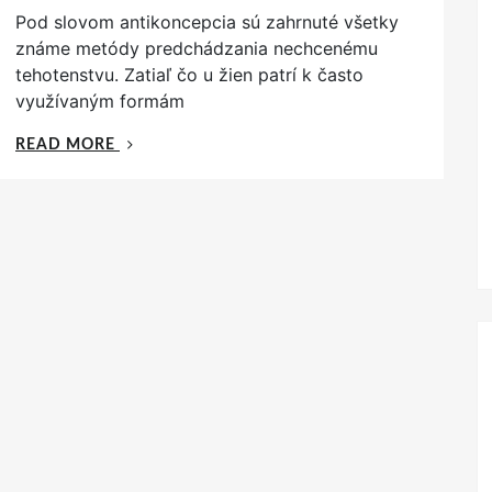
o
Pod slovom antikoncepcia sú zahrnuté všetky
s
t
známe metódy predchádzania nechcenému
e
tehotenstvu. Zatiaľ čo u žien patrí k často
d
využívaným formám
o
n
„AKÉ
READ MORE
SÚ
DRUHY
ANTIKONCEPCIE
PRE
MUŽOV?“