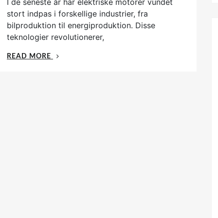
I de seneste år har elektriske motorer vundet
s
t
stort indpas i forskellige industrier, fra
e
bilproduktion til energiproduktion. Disse
d
teknologier revolutionerer,
o
n
„ELEKTRISKE
READ MORE
MOTORER
ÆNDRER
INDUSTRIER“