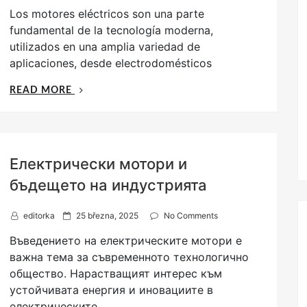
o
Los motores eléctricos son una parte
s
t
fundamental de la tecnología moderna,
e
utilizados en una amplia variedad de
d
aplicaciones, desde electrodomésticos
o
n
„MOTORES
READ MORE
ELÉCTRICOS
TRANSFORMAN
LA
EFICIENCIA
Електрически мотори и
Y
SOSTENIBILIDAD“
бъдещето на индустрията
P
editorka
25 března, 2025
No Comments
o
Въведението на електрическите мотори е
s
t
важна тема за съвременното технологично
e
общество. Нарастващият интерес към
d
устойчивата енергия и иновациите в
o
n
електрическите