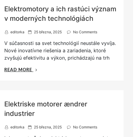
MODERNÍ
Elektromotory a ich rastúci význam
PRŮMYSL“
v moderných technológiách
P
editorka
25 března, 2025
No Comments
o
V súčasnosti sa svet technológií neustále vyvíja.
s
t
Nové inovatívne riešenia a zariadenia, ktoré
e
zvyšujú efektivitu a výkon, prichádzajú na trh
d
o
„ELEKTROMOTORY
READ MORE
n
A
ICH
RASTÚCI
VÝZNAM
Elektriske motorer ændrer
V
MODERNÝCH
industrier
TECHNOLÓGIÁCH“
P
editorka
25 března, 2025
No Comments
o