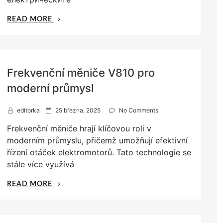
„ЕЛЕКТРИЧЕСКИ
READ MORE
МОТОРИ
И
БЪДЕЩЕТО
НА
Frekvenční měniče V810 pro
ИНДУСТРИЯТА“
moderní průmysl
P
editorka
25 března, 2025
No Comments
o
Frekvenční měniče hrají klíčovou roli v
s
t
moderním průmyslu, přičemž umožňují efektivní
e
řízení otáček elektromotorů. Tato technologie se
d
stále více využívá
o
n
„FREKVENČNÍ
READ MORE
MĚNIČE
V810
PRO