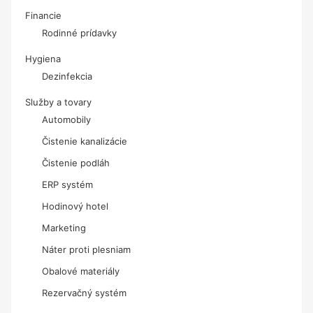
Financie
Rodinné prídavky
Hygiena
Dezinfekcia
Služby a tovary
Automobily
Čistenie kanalizácie
Čistenie podláh
ERP systém
Hodinový hotel
Marketing
Náter proti plesniam
Obalové materiály
Rezervačný systém