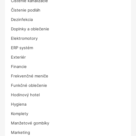
Čistenie kanalizácie
Čistenie podláh
Dezinfekcia
Doplnky a oblečenie
Elektromotory
ERP systém
Exteriér
Financie
Frekvenčné meniče
Funkčné oblečenie
Hodinový hotel
Hygiena
Komplety
Manžetové gombíky
Marketing