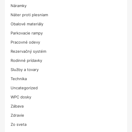
Náramky
Náter proti plesniam
Obalové materiály
Parkovacie rampy
Pracovné odevy
Rezervačný systém
Rodinné prídavky
Služby a tovary
Technika
Uncategorized
WPC dosky
Zábava
Zdravie
Zo sveta