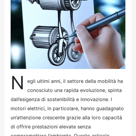
e
d
o
n
N
egli ultimi anni, il settore della mobilità ha
conosciuto una rapida evoluzione, spinta
dall’esigenza di sostenibilità e innovazione. I
motori elettrici, in particolare, hanno guadagnato
un’attenzione crescente grazie alla loro capacità
di offrire prestazioni elevate senza
compromettere l’ambiente. Questo articolo