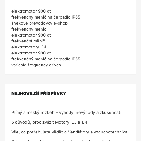
elektromotor 900 ot
frekvencny menič na čerpadlo IP65
šnekové prevodovky e-shop
frekvencny menic
elektromotor 900 ot
frekvenční měnič
elektromotory IE4
elektromotor 900 ot
frekvenčný menić na čerpadlo IP65
variable frequency drives
NEJNOVĚJŠÍ PŘÍSPĚVKY
Přímý a měkký rozběh – výhody, nevýhody a zkušenosti
5 důvodů, proč zvážit Motory IE3 a IE4
Vše, co potřebujete vědět o Ventilátory a vzduchotechnika