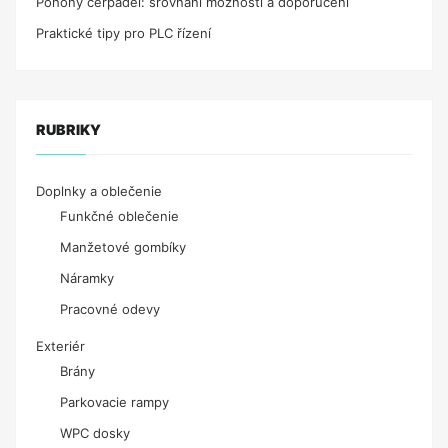
Pohony čerpadel: srovnání možností a doporučení
Praktické tipy pro PLC řízení
RUBRIKY
Doplnky a oblečenie
Funkčné oblečenie
Manžetové gombíky
Náramky
Pracovné odevy
Exteriér
Brány
Parkovacie rampy
WPC dosky