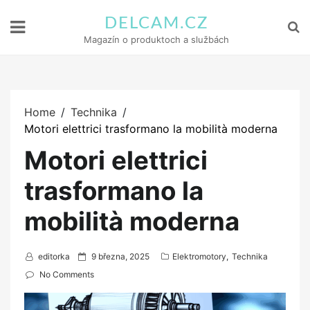
DELCAM.CZ
Magazín o produktoch a službách
Home
Technika
Motori elettrici trasformano la mobilità moderna
Motori elettrici
trasformano la
mobilità moderna
P
editorka
9 března, 2025
Elektromotory
,
Technika
o
No Comments
s
t