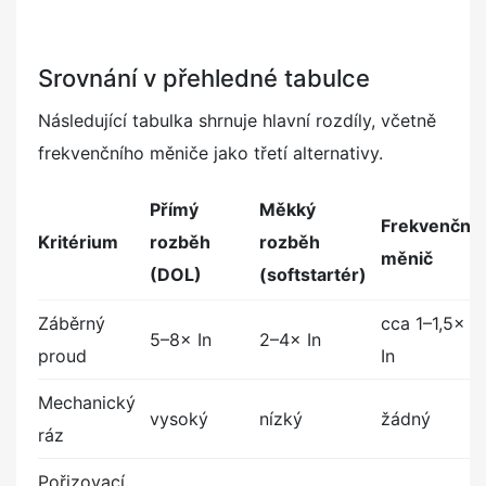
Srovnání v přehledné tabulce
Následující tabulka shrnuje hlavní rozdíly, včetně
frekvenčního měniče jako třetí alternativy.
Přímý
Měkký
Frekvenční
Kritérium
rozběh
rozběh
měnič
(DOL)
(softstartér)
Záběrný
cca 1–1,5×
5–8× In
2–4× In
proud
In
Mechanický
vysoký
nízký
žádný
ráz
Pořizovací