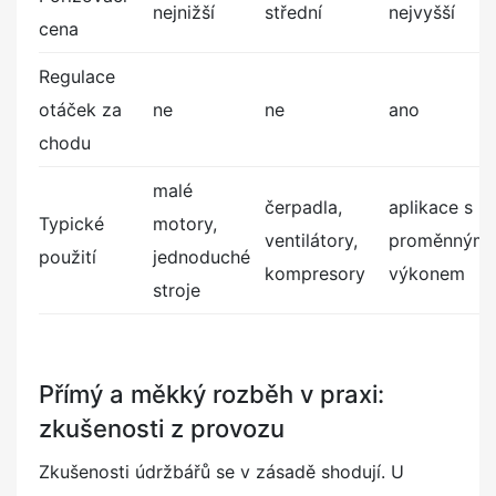
nejnižší
střední
nejvyšší
cena
Regulace
otáček za
ne
ne
ano
chodu
malé
čerpadla,
aplikace s
Typické
motory,
ventilátory,
proměnným
použití
jednoduché
kompresory
výkonem
stroje
Přímý a měkký rozběh v praxi:
zkušenosti z provozu
Zkušenosti údržbářů se v zásadě shodují. U