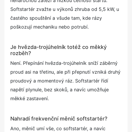
nenáročnou zátěží a nízkou četností startů.
Softstartér zvažte u výkonů zhruba od 5,5 kW, u
častého spouštění a všude tam, kde rázy
poškozují mechaniku nebo potrubí.
Je hvězda-trojúhelník totéž co měkký
rozběh?
Není. Přepínání hvězda-trojúhelník sníží záběrný
proud asi na třetinu, ale při přepnutí vzniká druhý
proudový a momentový ráz. Softstartér řídí
napětí plynule, bez skoků, a navíc umožňuje
měkké zastavení.
Nahradí frekvenční měnič softstartér?
Ano, měnič umí vše, co softstartér, a navíc