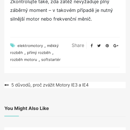
Zkontrolujte také, zda zátěž nevyžaduje plný
záběrný moment – v takovém případě je nutný
silnější motor nebo frekvenční měnič.
,
Share
elektromotory
měkký
,
,
rozběh
přímý rozběh
,
rozběh motoru
softstartér
Navigace
5 důvodů, proč zvážit Motory IE3 a IE4
pro
příspěvek
You Might Also Like