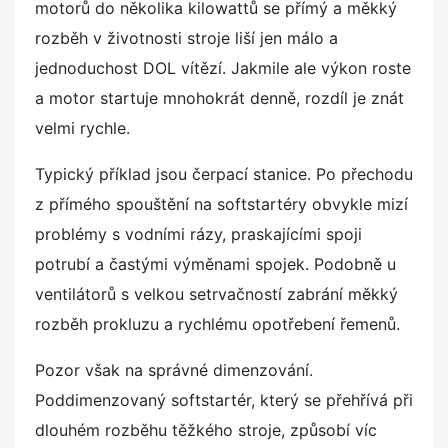
motorů do několika kilowattů se přímý a měkký
rozběh v životnosti stroje liší jen málo a
jednoduchost DOL vítězí. Jakmile ale výkon roste
a motor startuje mnohokrát denně, rozdíl je znát
velmi rychle.
Typický příklad jsou čerpací stanice. Po přechodu
z přímého spouštění na softstartéry obvykle mizí
problémy s vodními rázy, praskajícími spoji
potrubí a častými výměnami spojek. Podobně u
ventilátorů s velkou setrvačností zabrání měkký
rozběh prokluzu a rychlému opotřebení řemenů.
Pozor však na správné dimenzování.
Poddimenzovaný softstartér, který se přehřívá při
dlouhém rozběhu těžkého stroje, způsobí víc