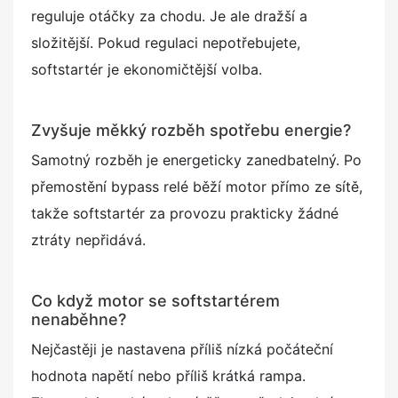
reguluje otáčky za chodu. Je ale dražší a
složitější. Pokud regulaci nepotřebujete,
softstartér je ekonomičtější volba.
Zvyšuje měkký rozběh spotřebu energie?
Samotný rozběh je energeticky zanedbatelný. Po
přemostění bypass relé běží motor přímo ze sítě,
takže softstartér za provozu prakticky žádné
ztráty nepřidává.
Co když motor se softstartérem
nenaběhne?
Nejčastěji je nastavena příliš nízká počáteční
hodnota napětí nebo příliš krátká rampa.