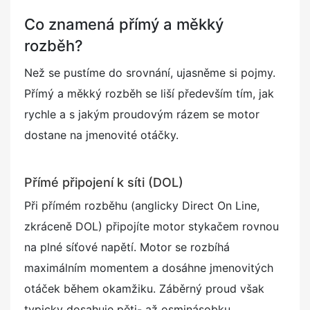
Co znamená přímý a měkký
rozběh?
Než se pustíme do srovnání, ujasněme si pojmy.
Přímý a měkký rozběh se liší především tím, jak
rychle a s jakým proudovým rázem se motor
dostane na jmenovité otáčky.
Přímé připojení k síti (DOL)
Při přímém rozběhu (anglicky Direct On Line,
zkráceně DOL) připojíte motor stykačem rovnou
na plné síťové napětí. Motor se rozbíhá
maximálním momentem a dosáhne jmenovitých
otáček během okamžiku. Záběrný proud však
typicky dosahuje pěti- až osminásobku