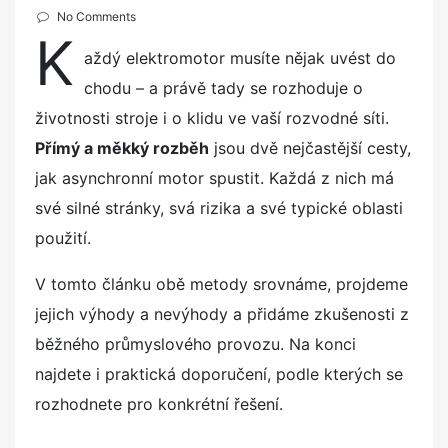
o
No Comments
K
s
aždý elektromotor musíte nějak uvést do
t
chodu – a právě tady se rozhoduje o
e
d
životnosti stroje i o klidu ve vaší rozvodné síti.
o
Přímý a měkký rozběh
jsou dvě nejčastější cesty,
n
jak asynchronní motor spustit. Každá z nich má
své silné stránky, svá rizika a své typické oblasti
použití.
V tomto článku obě metody srovnáme, projdeme
jejich výhody a nevýhody a přidáme zkušenosti z
běžného průmyslového provozu. Na konci
najdete i praktická doporučení, podle kterých se
rozhodnete pro konkrétní řešení.