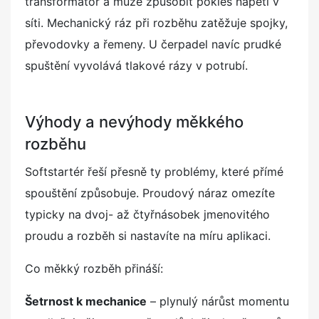
transformátor a může způsobit pokles napětí v
síti. Mechanický ráz při rozběhu zatěžuje spojky,
převodovky a řemeny. U čerpadel navíc prudké
spuštění vyvolává tlakové rázy v potrubí.
Výhody a nevýhody měkkého
rozběhu
Softstartér řeší přesně ty problémy, které přímé
spouštění způsobuje. Proudový náraz omezíte
typicky na dvoj- až čtyřnásobek jmenovitého
proudu a rozběh si nastavíte na míru aplikaci.
Co měkký rozběh přináší:
Šetrnost k mechanice
– plynulý nárůst momentu