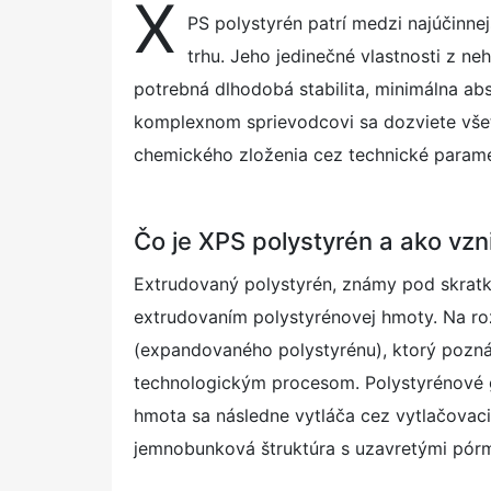
X
s
PS polystyrén patrí medzi najúčinnej
t
trhu. Jeho jedinečné vlastnosti z neh
e
d
potrebná dlhodobá stabilita, minimálna abs
o
n
komplexnom sprievodcovi sa dozviete všet
chemického zloženia cez technické paramet
Čo je XPS polystyrén a ako vzn
Extrudovaný polystyrén, známy pod skratk
extrudovaním polystyrénovej hmoty. Na ro
(expandovaného polystyrénu), ktorý pozná
technologickým procesom. Polystyrénové gu
hmota sa následne vytláča cez vytlačovaci
jemnobunková štruktúra s uzavretými pórm