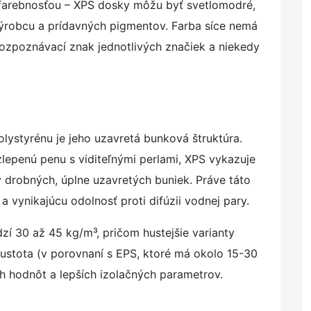
u farebnosťou – XPS dosky môžu byť svetlomodré,
 výrobcu a prídavných pigmentov. Farba síce nemá
o rozpoznávací znak jednotlivých značiek a niekedy
ystyrénu je jeho uzavretá bunková štruktúra.
zlepenú penu s viditeľnými perlami, XPS vykazuje
 drobných, úplne uzavretých buniek. Práve táto
 vynikajúcu odolnosť proti difúzii vodnej pary.
í 30 až 45 kg/m³, pričom hustejšie varianty
hustota (v porovnaní s EPS, ktoré má okolo 15-30
h hodnôt a lepších izolačných parametrov.