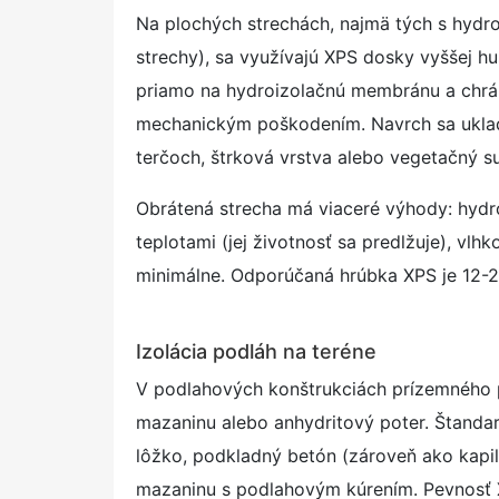
Na plochých strechách, najmä tých s hydro
strechy), sa využívajú XPS dosky vyššej hus
priamo na hydroizolačnú membránu a chrán
mechanickým poškodením. Navrch sa uklad
terčoch, štrková vrstva alebo vegetačný su
Obrátená strecha má viaceré výhody: hydr
teplotami (jej životnosť sa predlžuje), vl
minimálne. Odporúčaná hrúbka XPS je 12-20
Izolácia podláh na teréne
V podlahových konštrukciách prízemného 
mazaninu alebo anhydritový poter. Štanda
lôžko, podkladný betón (zároveň ako kapilá
mazaninu s podlahovým kúrením. Pevnosť