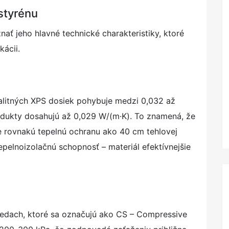
styrénu
ať jeho hlavné technické charakteristiky, ktoré
kácii.
alitných XPS dosiek pohybuje medzi 0,032 až
rodukty dosahujú až 0,029 W/(m·K). To znamená, že
e rovnakú tepelnú ochranu ako 40 cm tehlovej
epelnoizolačnú schopnosť – materiál efektívnejšie
iedach, ktoré sa označujú ako CS – Compressive