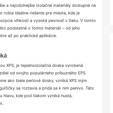
šie a najodolnejšie izolačné materiály dostupné na
o robia ideálne riešenie pre miesta, kde je
orpcia vlhkosti a vysoká pevnosť v tlaku. V tomto
ko podstatné o tomto materiáli – od jeho
re až po praktické aplikácie.
iká
ou XPS, je tepelnoizolačná doska vyrobená
zdiel od svojho populárneho príbuzného EPS
me ako biele perlové dosky, vzniká XPS iným
ľôčky sa roztavia a pridá sa k nim penivo. Táto
u hlavu, kde pod tlakom vzniká hustá,
i.