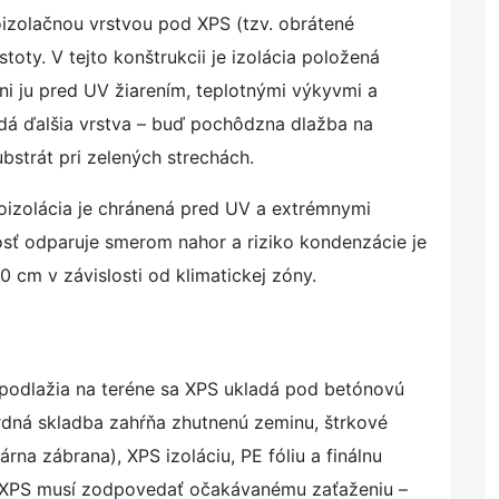
izolačnou vrstvou pod XPS (tzv. obrátené
toty. V tejto konštrukcii je izolácia položená
i ju pred UV žiarením, teplotnými výkyvmi a
á ďalšia vrstva – buď pochôdzna dlažba na
bstrát pri zelených strechách.
oizolácia je chránená pred UV a extrémnymi
hkosť odparuje smerom nahor a riziko kondenzácie je
 cm v závislosti od klimatickej zóny.
podlažia na teréne sa XPS ukladá pod betónovú
rdná skladba zahŕňa zhutnenú zeminu, štrkové
rna zábrana), XPS izoláciu, PE fóliu a finálnu
 XPS musí zodpovedať očakávanému zaťaženiu –