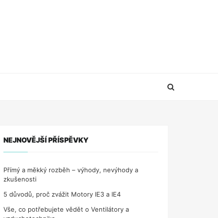
NEJNOVĚJŠÍ PŘÍSPĚVKY
Přímý a měkký rozběh – výhody, nevýhody a
zkušenosti
5 důvodů, proč zvážit Motory IE3 a IE4
Vše, co potřebujete vědět o Ventilátory a