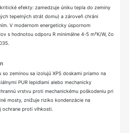
kritické efekty: zamedzuje úniku tepla do zeminy
ch tepelných strát domu) a zároveň chráni
ním. V modernom energeticky úspornom
adov s hodnotou odporu R minimálne 4-5 m²K/W, čo
035.
en
u so zeminou sa izolujú XPS doskami priamo na
ciálnymi PUR lepidlami alebo mechanicky
chrannú vrstvu proti mechanickému poškodeniu pri
elné mosty, znižuje riziko kondenzácie na
 ochrane proti vlhkosti.