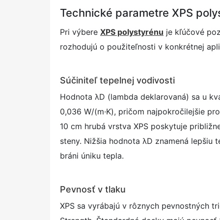
Technické parametre XPS poly
Pri výbere
XPS polystyrénu
je kľúčové pozn
rozhodujú o použiteľnosti v konkrétnej apli
Súčiniteľ tepelnej vodivosti
Hodnota λD (lambda deklarovaná) sa u kv
0,036 W/(m·K), pričom najpokročilejšie p
10 cm hrubá vrstva XPS poskytuje približn
steny. Nižšia hodnota λD znamená lepšiu t
bráni úniku tepla.
Pevnosť v tlaku
XPS sa vyrábajú v rôznych pevnostných tr