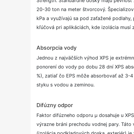
Strength. Štandardné dosky majú pevnosť 
20-30 ton na meter štvorcový. Špecializ
kPa a využívajú sa pod zaťažené podlahy, p
kľúčová pri aplikáciách, kde izolácia mus
Absorpcia vody
Jednou z najväčších výhod XPS je extrémn
ponorení do vody po dobu 28 dní XPS abso
%), zatiaľ čo EPS môže absorbovať až 3-4 %
styku s vodou a zeminou.
Difúzny odpor
Faktor difúzneho odporu μ dosahuje u XPS
výrazne bráni prechodu vodnej pary. Táto 
(izolácia podkladových doska, exteriér) je 