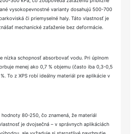
200-300 kPa, čo zodpovedá zaťaženiu približne
ované vysokopevnostné varianty dosahujú 500-700
arkoviská či priemyselné haly. Táto vlastnosť je
í znášať mechanické zaťaženie bez deformácie.
e nízka schopnosť absorbovať vodu. Pri úplnom
rbuje menej ako 0,7 % objemu (často iba 0,3-0,5
. To z XPS robí ideálny materiál pre aplikácie v
 hodnoty 80-250, čo znamená, že materiál
vlastnosť je dvojsečná – v správnych aplikáciách
výhodou, ale vyžaduje si starostlivé navrhnutie