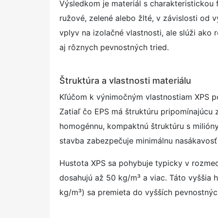
Výsledkom je materiál s charakteristicko
ružové, zelené alebo žlté, v závislosti od
vplyv na izolačné vlastnosti, ale slúži ak
aj rôznych pevnostných tried.
Štruktúra a vlastnosti materiálu
Kľúčom k výnimočným vlastnostiam XPS pol
Zatiaľ čo EPS má štruktúru pripomínajúcu 
homogénnu, kompaktnú štruktúru s milióny
stavba zabezpečuje minimálnu nasákavosť a
Hustota XPS sa pohybuje typicky v rozmedz
dosahujú až 50 kg/m³ a viac. Táto vyššia 
kg/m³) sa premieta do vyšších pevnostnýc