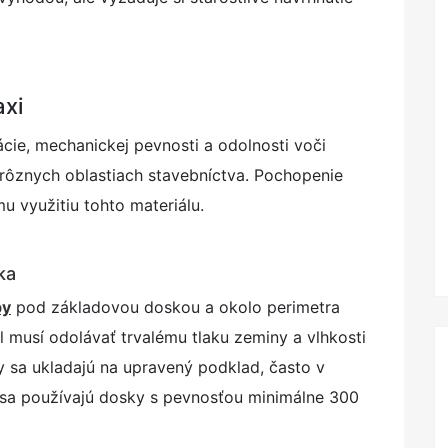
axi
ácie, mechanickej pevnosti a odolnosti voči
 rôznych oblastiach stavebníctva. Pochopenie
u využitiu tohto materiálu.
ka
by
pod základovou doskou a okolo perimetra
ál musí odolávať trvalému tlaku zeminy a vlhkosti
 sa ukladajú na upravený podklad, často v
e sa používajú dosky s pevnosťou minimálne 300