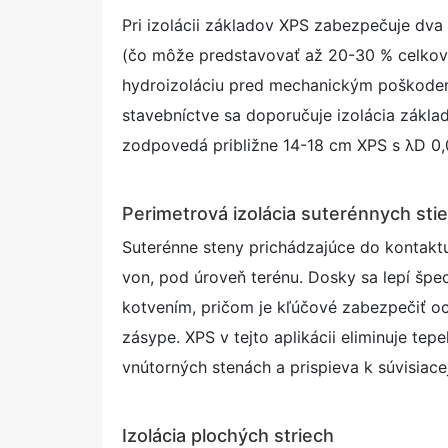
Pri izolácii základov XPS zabezpečuje dva 
(čo môže predstavovať až 20-30 % celkový
hydroizoláciu pred mechanickým poškode
stavebníctve sa doporučuje izolácia zákl
zodpovedá približne 14-18 cm XPS s λD 0,
Perimetrová izolácia suterénnych sti
Suterénne steny prichádzajúce do kontakt
von, pod úroveň terénu. Dosky sa lepí špe
kotvením, pričom je kľúčové zabezpečiť o
zásype. XPS v tejto aplikácii eliminuje tep
vnútorných stenách a prispieva k súvisiacej
Izolácia plochých striech