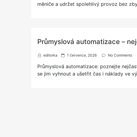
t
měniče a udržet spolehlivý provoz bez zb
e
d
o
n
Průmyslová automatizace – nejč
P
editorka
1 července, 2026
No Comments
o
Průmyslová automatizace: poznejte nejčastě
s
t
se jim vyhnout a ušetřit čas i náklady ve v
e
d
o
n