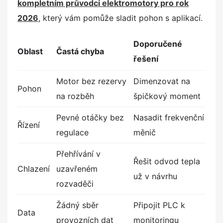
kompletním průvodci elektromotory pro rok
2026
, který vám pomůže sladit pohon s aplikací.
Doporučené
Oblast
Častá chyba
řešení
Motor bez rezervy
Dimenzovat na
Pohon
na rozběh
špičkový moment
Pevné otáčky bez
Nasadit frekvenční
Řízení
regulace
měnič
Přehřívání v
Řešit odvod tepla
Chlazení
uzavřeném
už v návrhu
rozvaděči
Žádný sběr
Připojit PLC k
Data
provozních dat
monitoringu