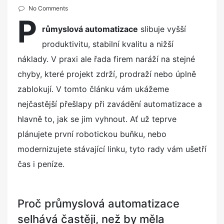
o
No Comments
P
s
růmyslová automatizace
slibuje vyšší
t
produktivitu, stabilní kvalitu a nižší
e
d
náklady. V praxi ale řada firem naráží na stejné
o
chyby, které projekt zdrží, prodraží nebo úplně
n
zablokují. V tomto článku vám ukážeme
nejčastější přešlapy při zavádění automatizace a
hlavně to, jak se jim vyhnout. Ať už teprve
plánujete první robotickou buňku, nebo
modernizujete stávající linku, tyto rady vám ušetří
čas i peníze.
Proč průmyslová automatizace
selhává častěji, než by měla