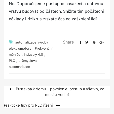
Ne. Doporučujeme postupné nasazení a datovou
vrstvu budovat po částech. Snížíte tím počáteční
náklady i riziko a získáte čas na zaškolení lidí.
,
Share
automatizace výroby
,
elektromotory
Frekvenční
,
,
měniče
Industry 4.0
,
PLC
průmyslová
automatizace
Navigace
Prístavba k domu – povolenie, postup a všetko, co
musíte vedieť
pro
příspěvek
Praktické tipy pro PLC řízení