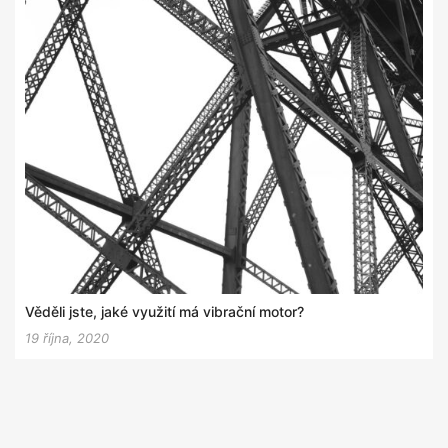
Věděli jste, jaké využití má vibrační motor?
19 října, 2020