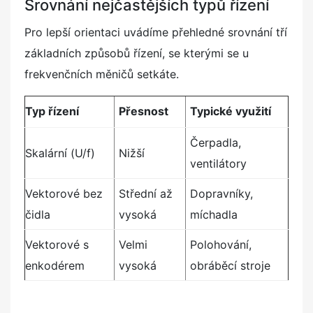
Srovnání nejčastějších typů řízení
Pro lepší orientaci uvádíme přehledné srovnání tří
základních způsobů řízení, se kterými se u
frekvenčních měničů setkáte.
Typ řízení
Přesnost
Typické využití
Čerpadla,
Skalární (U/f)
Nižší
ventilátory
Vektorové bez
Střední až
Dopravníky,
čidla
vysoká
míchadla
Vektorové s
Velmi
Polohování,
enkodérem
vysoká
obráběcí stroje