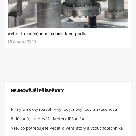
Výber frekvenčného meniča k čerpadlu
18 února, 2023
NEJNOVĚJŠÍ PŘÍSPĚVKY
Přímý a měkký rozběh – výhody, nevýhody a zkušenosti
5 důvodů, proč zvážit Motory IE3 a IE4
Vše, co potřebujete vědět o Ventilátory a vzduchotechnika