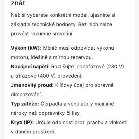
znát
Než si vyberete konkrétní model, ujasněte si
základní technické hodnoty. Bez nich nelze
provést rozumné srovnání.
Výkon (kW):
Měnič musí odpovídat výkonu
motoru, ideálně s mírnou rezervou.
Napájecí napětí:
Rozlišujte jednofázové (230 V)
a třífázové (400 V) provedení.
Jmenovitý proud:
Klíčový údaj pro správné
dimenzování.
Typ zátěže:
Čerpadla a ventilátory mají jiné
nároky než dopravníky či lisy.
Krytí (IP):
Určuje odolnost proti prachu a vlhkosti
v daném prostředí.