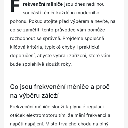
F
rekvenční měniče
jsou dnes nedílnou
t
součástí téměř každého moderního
e
d
pohonu. Pokud stojíte před výběrem a nevíte, na
o
co se zaměřit, tento průvodce vám pomůže
n
rozhodnout se správně. Projdeme společně
klíčová kritéria, typické chyby i praktická
doporučení, abyste vybrali zařízení, které vám
bude spolehlivě sloužit roky.
Co jsou frekvenční měniče a proč
na výběru záleží
Frekvenční měniče slouží k plynulé regulaci
otáček elektromotoru tím, že mění frekvenci a
napětí napájení. Místo trvalého chodu na plný