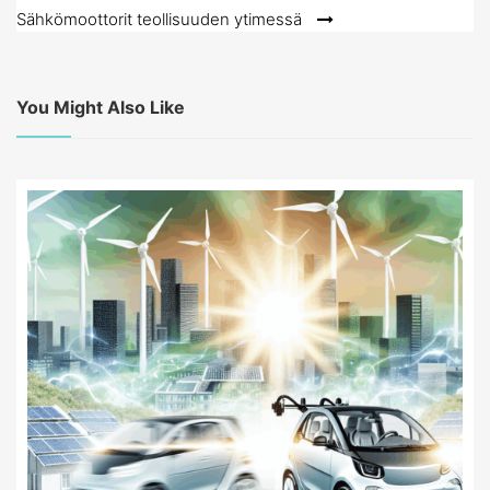
pro
Sähkömoottorit teollisuuden ytimessä
příspěvek
You Might Also Like