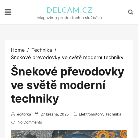
DELCAM.CZ
Magazín o produktoch a službách
Home
Technika
Šnekové převodovky ve světě moderní techniky
Šnekové převodovky
ve světě moderní
techniky
P
editorka
27 března, 2025
Elektromotory
,
Technika
o
No Comments
s
t