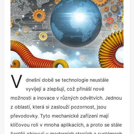
e
d
o
n
V
dnešní době se technologie neustále
vyvíjejí a zlepšují, což přináší nové
možnosti a inovace v různých odvětvích. Jednou
z oblastí, která si zaslouží pozornost, jsou
převodovky. Tyto mechanické zařízení mají
klíčovou roli v mnoha aplikacích, a proto se stále
častěji objevují v moderních strojích a systémech.